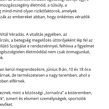
 mozgásszegény életmód, a túlsúly, a
 mind-mind olyan rizikófaktorok, amelyek
zák az embereket abban, hogy önkéntes véradók
 Vitál Véradás. A vitalitás jegyében, az
zés, a betegség megelőzés úttörőjeként lép fel az
látó Szolgálat e rendezvénnyel, felhívva a figyelmet
 egészségtelen életmóddal nem csak önmagunkat,
nk.
n kerül megrendezésre, június 8-án, 10 és 18 óra
várnak, de természetesen a nagy teremben, ahol a
öbben elférnek.
eznek, mint a közösségi „tornaóra” a kisteremben,
k”, ismert és elismert személyiségek, sportolók
vevőket.