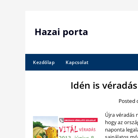
Skip
to
content
Hazai porta
Kezdőlap
Kapcsolat
Idén is véradás
Posted 
Újra véradás n
hogy az ország
naponta legal
sajnálatos mó