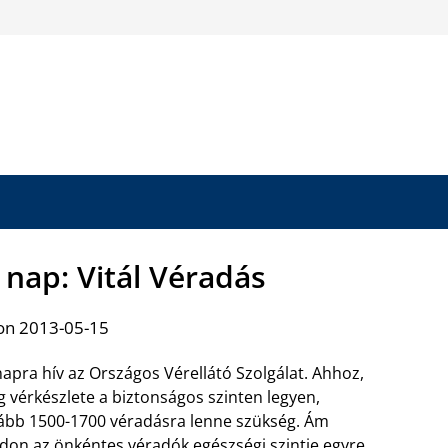
 nap: Vitál Véradás
on 2013-05-15
apra hív az Országos Vérellátó Szolgálat. Ahhoz,
 vérkészlete a biztonságos szinten legyen,
ább 1500-1700 véradásra lenne szükség. Ám
don az önkéntes véradók egészségi szintje egyre