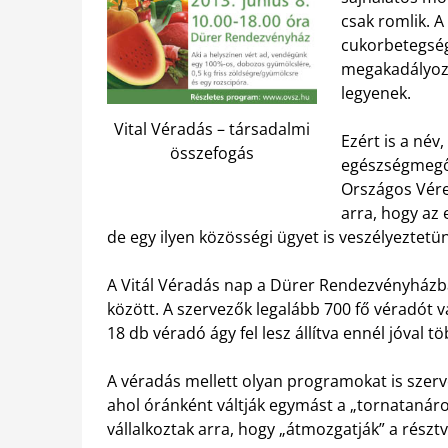
csak romlik. A
cukorbetegség
megakadályoz
legyenek.
Vital Véradás – társadalmi
Ezért is a név,
összefogás
egészségmegőr
Országos Vérel
arra, hogy az
de egy ilyen közösségi ügyet is veszélyeztetü
A Vitál Véradás nap a Dürer Rendezvényházba
között. A szervezők legalább 700 fő véradót 
18 db véradó ágy fel lesz állítva ennél jóval t
A véradás mellett olyan programokat is szerv
ahol óránként váltják egymást a „tornatanáro
vállalkoztak arra, hogy „átmozgatják” a részt