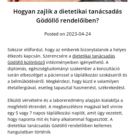
Hogyan zajlik a dietetikai tanácsadás
Gödöllő rendelőiben?
Posted on 2023-04-24
Sokszor előfordul, hogy az emberek bizonytalanok a helyes
étkezés kapcsán. Szerencsére a
dietetikai tanácsadás
Gödöllő különböző
intézményeiben igényelhető. A
diplomás, egészségtudományi szakember a konzultáció
során elbeszélget a pácienssel a táplálkozási szokásairól és
a bélműködéséről. Megkérdezi, hogy küzd e valamilyen
ételallergiával, esetleg tapasztal hasmenést, székrekedést.
Elküldi vérvételre és a laboreredmény alapján kialakítja a
megfelelő étrendet. A megbeszélésre magával kell vinnie
egy 5 vagy 7 napos táplálkozási naplót, amit úgy vezetett,
hogy naponta mit és hány alkalommal fogyasztott. A
dietetikai tanácsadás Gödöllő rendelőiben kellemes
hangulatban történik.