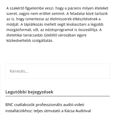
A szakértő figyelembe veszi, hogy a páciens milyen ételeket
szeret, vagyis nem erőltet semmit. A feladatai közé tartozik
az is, hogy ismertesse az élelmiszerek elkészítésének a
módját. A táplálkozás mellett segít kiválasztani a legjobb
mozgásformát, sőt, az edzésprogramot is összeállítja. A
dietetikai tanácsadás Gödöllő városában egyre
közkedveltebb szolgáltatás.
KERESÉS:
Legutóbbi bejegyzések
BNC csatlakozók professzionális audió-videó
installációkhoz: teljes útmutató a Kácsa Audióval