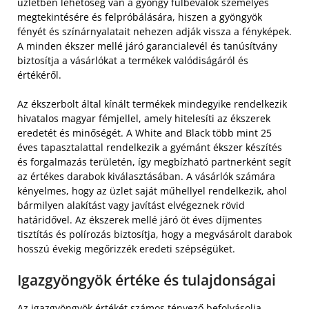
üzletben lehetőség van a gyöngy fülbevalók személyes
megtekintésére és felpróbálására, hiszen a gyöngyök
fényét és színárnyalatait nehezen adják vissza a fényképek.
A minden ékszer mellé járó garancialevél és tanúsítvány
biztosítja a vásárlókat a termékek valódiságáról és
értékéről.
Az ékszerbolt által kínált termékek mindegyike rendelkezik
hivatalos magyar fémjellel, amely hitelesíti az ékszerek
eredetét és minőségét. A White and Black több mint 25
éves tapasztalattal rendelkezik a gyémánt ékszer készítés
és forgalmazás területén, így megbízható partnerként segít
az értékes darabok kiválasztásában. A vásárlók számára
kényelmes, hogy az üzlet saját műhellyel rendelkezik, ahol
bármilyen alakítást vagy javítást elvégeznek rövid
határidővel. Az ékszerek mellé járó öt éves díjmentes
tisztítás és polírozás biztosítja, hogy a megvásárolt darabok
hosszú évekig megőrizzék eredeti szépségüket.
Igazgyöngyök értéke és tulajdonságai
Az igazgyöngyök értékét számos tényező befolyásolja,