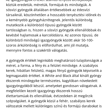
köztük eredetük, méretük, formájuk és minőségük. A
sósvízi gyöngyök általában értékesebbek az édesvízi
társaiknál, köszönhetően a hosszabb tenyésztési időnek és
a keményebb gyöngyházrétegnek. Jelentős különbség
mutatkozik a különböző típusú gyöngyök között
tartósságban is, hiszen a sósvízi gyöngyök ellenállóbbak és
kevésbé hajlamosak a karcolódásra. Az azonos típusú, de
különböző minőségű igazgyöngyök között akár 50-100-
szoros árkülönbség is előfordulhat, ami jól mutatja,
mennyire fontos a szakértői válogatás.
A gyöngyök értékét leginkább meghatározó tulajdonságok a
méret, a forma, a fény és a felület minősége. A szabályos
kerek, hibátlan felületű, magas fényű gyöngyök képviselik a
legmagasabb értéket. A White and Black által kínált gyöngy
ékszerek mindegyike természetes, kagylóban növekedett
igazgyöngyökből készül, amelyeket gondosan válogatnak. A
megfelelően kezelt igazgyöngy ékszerek hosszú
élettartamúak és ellenállóak, évtizedeken át megőrzik
szépségüket. A gyöngyök közül a fehér, szabályos kerek
változatok mellett különleges színű és formájú darabokat is