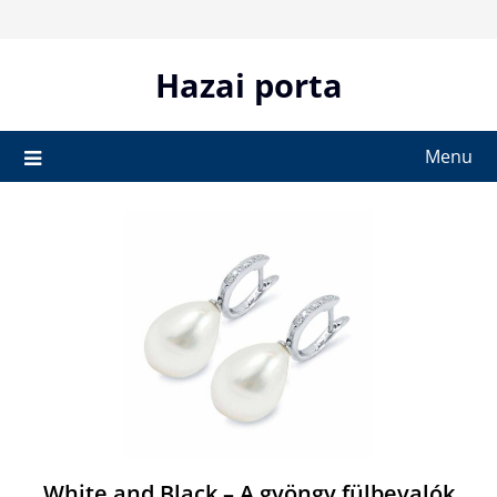
Skip
to
content
Hazai porta
Menu
White and Black – A gyöngy fülbevalók