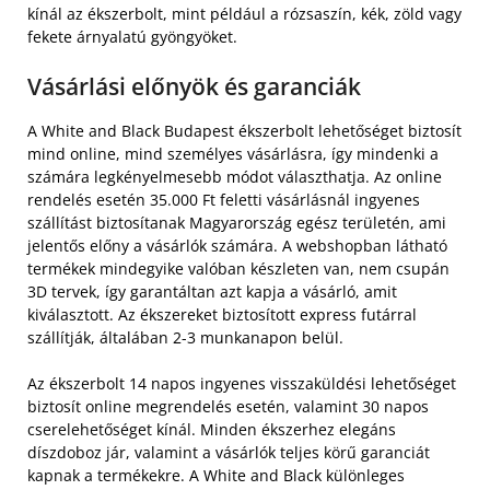
kínál az ékszerbolt, mint például a rózsaszín, kék, zöld vagy
fekete árnyalatú gyöngyöket.
Vásárlási előnyök és garanciák
A White and Black Budapest ékszerbolt lehetőséget biztosít
mind online, mind személyes vásárlásra, így mindenki a
számára legkényelmesebb módot választhatja. Az online
rendelés esetén 35.000 Ft feletti vásárlásnál ingyenes
szállítást biztosítanak Magyarország egész területén, ami
jelentős előny a vásárlók számára. A webshopban látható
termékek mindegyike valóban készleten van, nem csupán
3D tervek, így garantáltan azt kapja a vásárló, amit
kiválasztott. Az ékszereket biztosított express futárral
szállítják, általában 2-3 munkanapon belül.
Az ékszerbolt 14 napos ingyenes visszaküldési lehetőséget
biztosít online megrendelés esetén, valamint 30 napos
cserelehetőséget kínál. Minden ékszerhez elegáns
díszdoboz jár, valamint a vásárlók teljes körű garanciát
kapnak a termékekre. A White and Black különleges