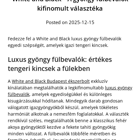
kifinomult választéka
Posted on 2025-12-15
Fedezze fel a White and Black luxus gyöngy fülbevalók
egyedi szépségét, amelyek igazi tengeri kincsek.
Luxus gyöngy fülbevalók: értékes
tengeri kincsek a fülekben
A
White and Black Budapest ékszerbolt
exkluzív
kínálatában megtalálhatók a legkifinomultabb
luxus gyöngy
fülbevalók
, amelyek egyediségükkel és különleges
kisugárzásukkal hódítanak. Mindegyik darab gondosan
válogatott igazgyöngyökből készül, amelyek tökéletes
harmóniát alkotnak a nemesfém foglalatokkal. A választék
rendkívül széles, megtalálhatók benne a klasszikus fehér
akoya gyöngyöktől kezdve a fekete tahiti gyöngyökig
minden változat. A fülbevalók többféle méretben és