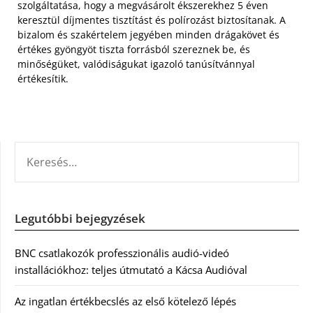
szolgáltatása, hogy a megvásárolt ékszerekhez 5 éven
keresztül díjmentes tisztítást és polírozást biztosítanak. A
bizalom és szakértelem jegyében minden drágakövet és
értékes gyöngyöt tiszta forrásból szereznek be, és
minőségüket, valódiságukat igazoló tanúsítvánnyal
értékesítik.
KERESÉS:
Legutóbbi bejegyzések
BNC csatlakozók professzionális audió-videó
installációkhoz: teljes útmutató a Kácsa Audióval
Az ingatlan értékbecslés az első kötelező lépés