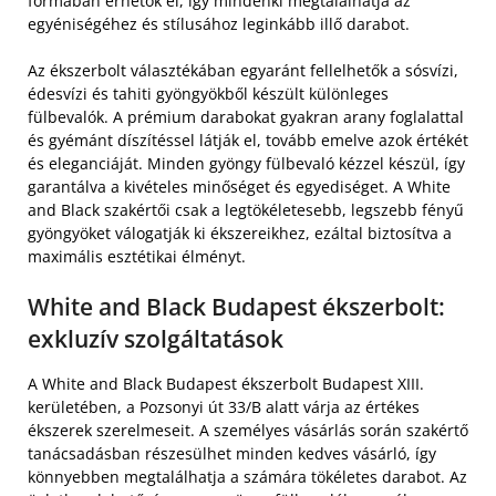
formában érhetők el, így mindenki megtalálhatja az
egyéniségéhez és stílusához leginkább illő darabot.
Az ékszerbolt választékában egyaránt fellelhetők a sósvízi,
édesvízi és tahiti gyöngyökből készült különleges
fülbevalók. A prémium darabokat gyakran arany foglalattal
és gyémánt díszítéssel látják el, tovább emelve azok értékét
és eleganciáját. Minden gyöngy fülbevaló kézzel készül, így
garantálva a kivételes minőséget és egyediséget. A White
and Black szakértői csak a legtökéletesebb, legszebb fényű
gyöngyöket válogatják ki ékszereikhez, ezáltal biztosítva a
maximális esztétikai élményt.
White and Black Budapest ékszerbolt:
exkluzív szolgáltatások
A White and Black Budapest ékszerbolt Budapest XIII.
kerületében, a Pozsonyi út 33/B alatt várja az értékes
ékszerek szerelmeseit. A személyes vásárlás során szakértő
tanácsadásban részesülhet minden kedves vásárló, így
könnyebben megtalálhatja a számára tökéletes darabot. Az