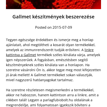
Gallmet készítmények beszerezése
Posted on 2015-07-09
Tegyen egészsége érdekében és ismerje meg a honlap
ajánlatait, ahol megtöltheti a kosarát olyan termékekkel,
amelyek az immunrendszerét tudják erősíteni. A
linkre
kattintva a Gallmet
termékek széles kínálata várja, amelyek
igen népszerűek. A fogyásban, emésztésben segítő
készítményeknek széles kínálata van a honlapon. Ha
szeretne vásárolni Ön is, akkor tegye meg most kifejezetten
jó árak mellett! A Gallmet termékeket sokan választják,
mivel nagyszerű hatóanyagokat tartalmaz.
Ha szeretne részletesen megismerkedni a termékekkel,
akkor ne habozzon, hanem kattintson arra a linkre, amit a
cikkben talál! Legyen a parlagfubiobolt.hu oldalának a
megrendelője, ami folyamatosan igyekszik bővíteni a