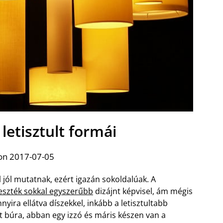
letisztult formái
on 2017-07-05
 jól mutatnak, ezért igazán sokoldalúak. A
geszték sokkal egyszerűbb
dizájnt képvisel, ám mégis
yira ellátva díszekkel, inkább a letisztultabb
tt búra, abban egy izzó és máris készen van a