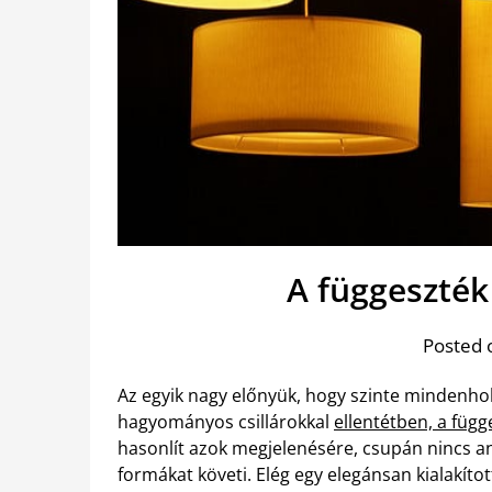
A függeszték 
Posted 
Az egyik nagy előnyük, hogy szinte mindenhol
hagyományos csillárokkal
ellentétben, a füg
hasonlít azok megjelenésére, csupán nincs ann
formákat követi. Elég egy elegánsan kialakíto