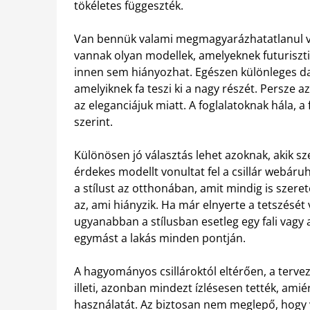
tökéletes függeszték.
Van bennük valami megmagyarázhatatlanul va
vannak olyan modellek, amelyeknek futuriszti
innen sem hiányozhat. Egészen különleges dar
amelyiknek fa teszi ki a nagy részét. Persz
az eleganciájuk miatt. A foglalatoknak hála, 
szerint.
Különösen jó választás lehet azoknak, akik 
érdekes modellt vonultat fel a csillár webár
a stílust az otthonában, amit mindig is szere
az, ami hiányzik. Ha már elnyerte a tetszését
ugyanabban a stílusban esetleg egy fali vagy 
egymást a lakás minden pontján.
A hagyományos csillároktól eltérően, a tervez
illeti, azonban mindezt ízlésesen tették, ami
használatát. Az biztosan nem meglepő, hogy 