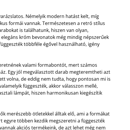
rázslatos. Némelyik modern hatást kelt, míg
kus formái vannak. Természetesen a retró stílus
abokat is találhatunk, hiszen van olyan,
e az elegáns króm bevonatok még mindig népszerűek
a függeszték többféle égővel használható, igény
szeretnének valami formabontót, mert számos
uház. Egy jól megválasztott darab megteremtheti azt
tett volna, de eddig nem tudta, hogy pontosan mi is
 valamelyik függeszték, akkor válasszon mellé,
asztali lámpát, hiszen harmonikusan kiegészítik
ők merészebb ötletekkel álltak elő, ami a formákat
ért egyre többen kezdik megszeretni a függeszték
vannak akciós termékeink, de azt lehet még nem