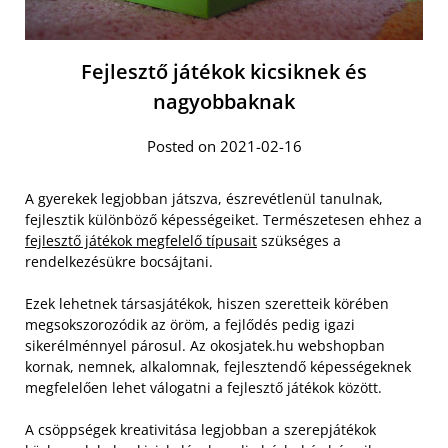
Fejlesztő játékok kicsiknek és
nagyobbaknak
Posted on 2021-02-16
A gyerekek legjobban játszva, észrevétlenül tanulnak,
fejlesztik különböző képességeiket. Természetesen ehhez a
fejlesztő játékok megfelelő típusait
szükséges a
rendelkezésükre bocsájtani.
Ezek lehetnek társasjátékok, hiszen szeretteik körében
megsokszorozódik az öröm, a fejlődés pedig igazi
sikerélménnyel párosul. Az okosjatek.hu webshopban
kornak, nemnek, alkalomnak, fejlesztendő képességeknek
megfelelően lehet válogatni a fejlesztő játékok között.
A csöppségek kreativitása legjobban a szerepjátékok