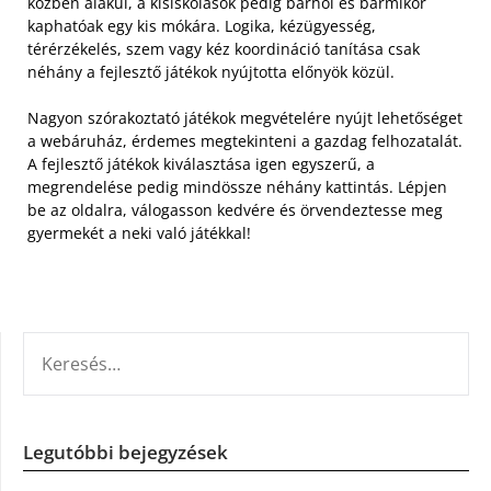
közben alakul, a kisiskolások pedig bárhol és bármikor
kaphatóak egy kis mókára. Logika, kézügyesség,
térérzékelés, szem vagy kéz koordináció tanítása csak
néhány a fejlesztő játékok nyújtotta előnyök közül.
Nagyon szórakoztató játékok megvételére nyújt lehetőséget
a webáruház, érdemes megtekinteni a gazdag felhozatalát.
A fejlesztő játékok kiválasztása igen egyszerű, a
megrendelése pedig mindössze néhány kattintás. Lépjen
be az oldalra, válogasson kedvére és örvendeztesse meg
gyermekét a neki való játékkal!
KERESÉS:
Legutóbbi bejegyzések