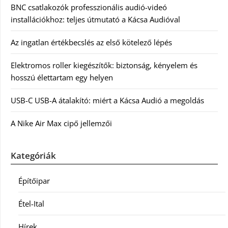
BNC csatlakozók professzionális audió-videó
installációkhoz: teljes útmutató a Kácsa Audióval
Az ingatlan értékbecslés az első kötelező lépés
Elektromos roller kiegészítők: biztonság, kényelem és
hosszú élettartam egy helyen
USB-C USB-A átalakító: miért a Kácsa Audió a megoldás
A Nike Air Max cipő jellemzői
Kategóriák
Építőipar
Étel-Ital
Hírek