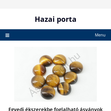
Skip
to
content
Hazai porta
Menu
Egyedi ékszerekbe foglalható ásványok