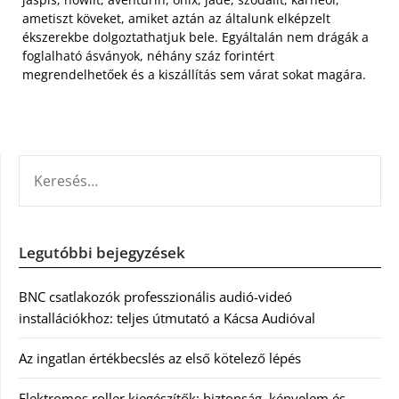
ametiszt köveket, amiket aztán az általunk elképzelt
ékszerekbe dolgoztathatjuk bele. Egyáltalán nem drágák a
foglalható ásványok, néhány száz forintért
megrendelhetőek és a kiszállítás sem várat sokat magára.
KERESÉS:
Legutóbbi bejegyzések
BNC csatlakozók professzionális audió-videó
installációkhoz: teljes útmutató a Kácsa Audióval
Az ingatlan értékbecslés az első kötelező lépés
Elektromos roller kiegészítők: biztonság, kényelem és