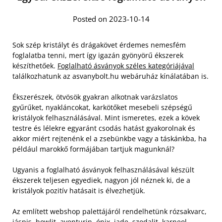
Posted on 2023-10-14
Sok szép kristályt és drágakövet érdemes nemesfém
foglalatba tenni, mert így igazán gyönyörű ékszerek
készíthetőek.
Foglalható ásványok széles kategóriájával
találkozhatunk az asvanybolt.hu webáruház kínálatában is.
Ékszerészek, ötvösök gyakran alkotnak varázslatos
gyűrűket, nyakláncokat, karkötőket mesebeli szépségű
kristályok felhasználásával. Mint ismeretes, ezek a kövek
testre és lélekre egyaránt csodás hatást gyakorolnak és
akkor miért rejtenénk el a zsebünkbe vagy a táskánkba, ha
például marokkő formájában tartjuk magunknál?
Ugyanis a foglalható ásványok felhasználásával készült
ékszerek teljesen egyediek, nagyon jól néznek ki, de a
kristályok pozitív hatásait is élvezhetjük.
Az említett webshop palettájáról rendelhetünk rózsakvarc,
jáspis, howlit, aventurin, ónix, jade, szodalit, karneol,