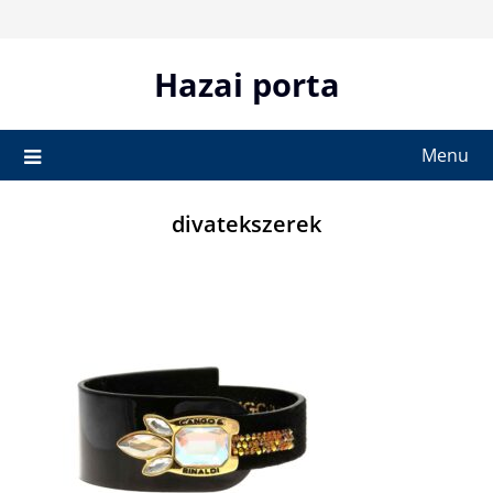
Skip
to
content
Hazai porta
Menu
divatekszerek