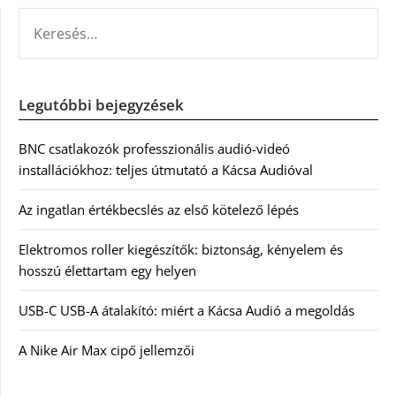
KERESÉS:
Legutóbbi bejegyzések
BNC csatlakozók professzionális audió-videó
installációkhoz: teljes útmutató a Kácsa Audióval
Az ingatlan értékbecslés az első kötelező lépés
Elektromos roller kiegészítők: biztonság, kényelem és
hosszú élettartam egy helyen
USB-C USB-A átalakító: miért a Kácsa Audió a megoldás
A Nike Air Max cipő jellemzői