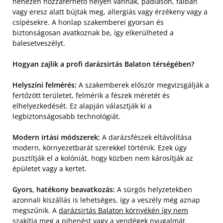
nehezen hozzáférhető helyen vannak, padláson, falban
vagy eresz alatt bújtak meg, allergiás vagy érzékeny vagy a
csípésekre. A honlap szakemberei gyorsan és
biztonságosan avatkoznak be, így elkerülheted a
balesetveszélyt.
Hogyan zajlik a profi darázsirtás Balaton térségében?
Helyszíni felmérés:
A szakemberek először megvizsgálják a
fertőzött területet, felmérik a fészek méretét és
elhelyezkedését. Ez alapján választják ki a
legbiztonságosabb technológiát.
Modern irtási módszerek:
A darázsfészek eltávolítása
modern, környezetbarát szerekkel történik. Ezek úgy
pusztítják el a kolóniát, hogy közben nem károsítják az
épületet vagy a kertet.
Gyors, hatékony beavatkozás:
A sürgős helyzetekben
azonnali kiszállás is lehetséges, így a veszély még aznap
megszűnik. A
darázsirtás Balaton környékén így nem
szakítja meg a pihenést
vagy a vendégek nyugalmát.