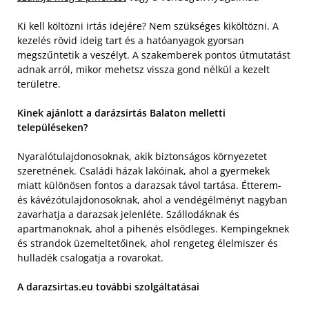
Ki kell költözni irtás idejére? Nem szükséges kiköltözni. A
kezelés rövid ideig tart és a hatóanyagok gyorsan
megszűntetik a veszélyt. A szakemberek pontos útmutatást
adnak arról, mikor mehetsz vissza gond nélkül a kezelt
területre.
Kinek ajánlott a darázsirtás Balaton melletti
településeken?
Nyaralótulajdonosoknak, akik biztonságos környezetet
szeretnének. Családi házak lakóinak, ahol a gyermekek
miatt különösen fontos a darazsak távol tartása. Étterem-
és kávézótulajdonosoknak, ahol a vendégélményt nagyban
zavarhatja a darazsak jelenléte. Szállodáknak és
apartmanoknak, ahol a pihenés elsődleges. Kempingeknek
és strandok üzemeltetőinek, ahol rengeteg élelmiszer és
hulladék csalogatja a rovarokat.
A darazsirtas.eu további szolgáltatásai