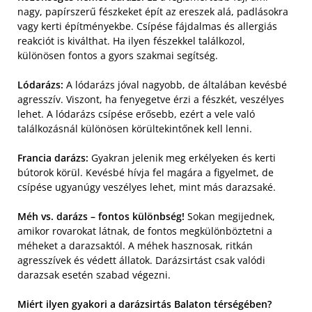
nagy, papírszerű fészkeket épít az ereszek alá, padlásokra
vagy kerti építményekbe. Csípése fájdalmas és allergiás
reakciót is kiválthat. Ha ilyen fészekkel találkozol,
különösen fontos a gyors szakmai segítség.
Lódarázs:
A lódarázs jóval nagyobb, de általában kevésbé
agresszív. Viszont, ha fenyegetve érzi a fészkét, veszélyes
lehet. A lódarázs csípése erősebb, ezért a vele való
találkozásnál különösen körültekintőnek kell lenni.
Francia darázs:
Gyakran jelenik meg erkélyeken és kerti
bútorok körül. Kevésbé hívja fel magára a figyelmet, de
csípése ugyanúgy veszélyes lehet, mint más darazsaké.
Méh vs. darázs – fontos különbség!
Sokan megijednek,
amikor rovarokat látnak, de fontos megkülönböztetni a
méheket a darazsaktól. A méhek hasznosak, ritkán
agresszívek és védett állatok. Darázsirtást csak valódi
darazsak esetén szabad végezni.
Miért ilyen gyakori a darázsirtás Balaton térségében?