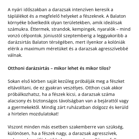
A nyári időszakban a darazsak intenzíven keresik a
táplálékot és a megfelelő helyeket a fészeknek. A Balaton
környéke bővelkedik olyan területekben, amik ideálisak
számukra. Éttermek, strandok, kempingek, nyaralók – mind
vonzó célpontok. Júniustól szeptemberig a leggyakoribb a
darázsirtás Balaton térségében, mert ilyenkor a kolóniák
elérik a maximum méretüket és a darazsak agresszívebbé
válnak.
Otthoni darázsirtás – mikor lehet és mikor tilos?
Sokan első körben saját kezűleg próbálják meg a fészket
eltávolítani, de ez gyakran veszélyes. Otthon csak akkor
próbálkozhatsz, ha a fészek kicsi, a darazsak száma
alacsony és biztonságos távolságban van a bejárattól vagy
a gyermekektől. Mindig zárt ruházatban dolgozz és kerüld
a hirtelen mozdulatokat!
Viszont minden más esetben szakemberre van szükség,
különösen, ha a fészek nagy, a darazsak agresszívek,