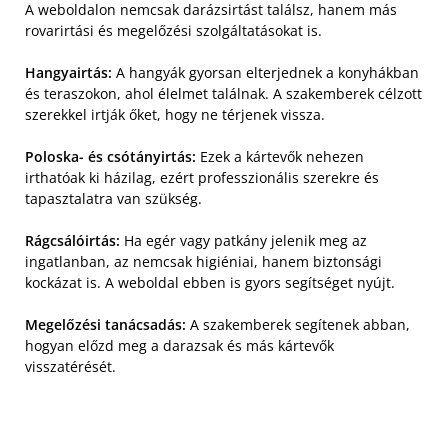
A weboldalon nemcsak darázsirtást találsz, hanem más
rovarirtási és megelőzési szolgáltatásokat is.
Hangyairtás:
A hangyák gyorsan elterjednek a konyhákban
és teraszokon, ahol élelmet találnak. A szakemberek célzott
szerekkel irtják őket, hogy ne térjenek vissza.
Poloska- és csótányirtás:
Ezek a kártevők nehezen
irthatóak ki házilag, ezért professzionális szerekre és
tapasztalatra van szükség.
Rágcsálóirtás:
Ha egér vagy patkány jelenik meg az
ingatlanban, az nemcsak higiéniai, hanem biztonsági
kockázat is. A weboldal ebben is gyors segítséget nyújt.
Megelőzési tanácsadás:
A szakemberek segítenek abban,
hogyan előzd meg a darazsak és más kártevők
visszatérését.