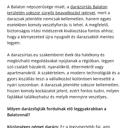
A Balaton népszerűsége miatt, a
darázsirtás Balaton
területén sokszor sürgős beavatkozást igényel
, mert a
darazsak jelenléte nemcsak kellemetlen, hanem egyes
esetekben komoly veszélyforrás is lehet. A megfelelő,
biztonságos irtási módszerek kiválasztása fontos ahhoz,
hogy a környezeted újra nyugodt és darazsaktól mentes
legyen.
A darazsirtas.eu szakemberei évek óta hatékony és
megbízható megoldásokat nyújtanak a régióban, legyen
szó családi házakról, nyaralókról, éttermekről vagy
apartmanokról. A szakértelem, a modern technológiák és a
gyors kiszállás teszi a vállalkozást különösen keresetté a
nyári szezonban. A darazsak jelenléte sokszor kellemetlen,
hiszen komoly kockázatot jelent, ezért fontos tudni, milyen
fajtákkal találkozhatsz és melyik mennyire veszélyes.
Milyen darázsfajták fordulnak elő leggyakrabban a
Balatonnál?
Közönséges német darázs:
Ez a legismertebb faj, ami