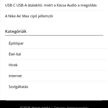
USB-C USB-A átalakító: miért a Kácsa Audió a megoldás
A Nike Air Max cipő jellemzői
Kategóriák
Építőipar
Étel-Ital
Hírek
Internet
Szolgáltatás
©2026 Hazai porta
| Design:
Newspaperly