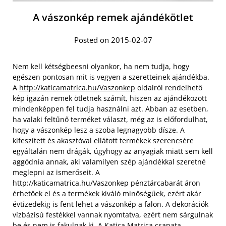
A vászonkép remek ajándékötlet
Posted on 2015-02-07
Nem kell kétségbeesni olyankor, ha nem tudja, hogy
egészen pontosan mit is vegyen a szeretteinek ajándékba.
A
http://katicamatrica.hu/Vaszonkep
oldalról rendelhető
kép igazán remek ötletnek számít, hiszen az ajándékozott
mindenképpen fel tudja használni azt. Abban az esetben,
ha valaki feltűnő terméket választ, még az is előfordulhat,
hogy a vászonkép lesz a szoba legnagyobb dísze. A
kifeszített és akasztóval ellátott termékek szerencsére
egyáltalán nem drágák, úgyhogy az anyagiak miatt sem kell
aggódnia annak, aki valamilyen szép ajándékkal szeretné
meglepni az ismerőseit. A
http://katicamatrica.hu/Vaszonkep pénztárcabarát áron
érhetőek el és a termékek kiváló minőségűek,
ezért akár
évtizedekig is fent lehet a vászonkép a falon. A dekorációk
vízbázisú festékkel vannak nyomtatva, ezért nem sárgulnak
be és nem is fakulnak ki. A Katica Matrica csapata