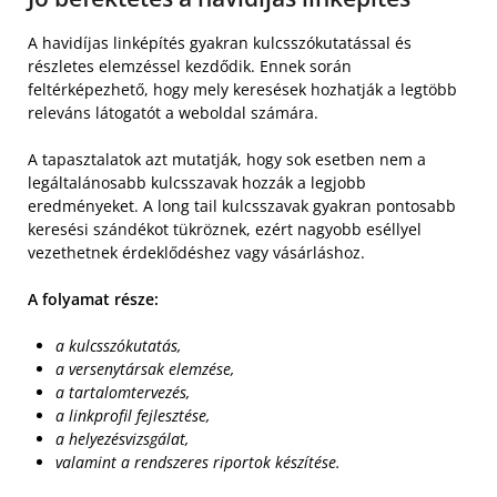
A havidíjas linképítés gyakran kulcsszókutatással és
részletes elemzéssel kezdődik. Ennek során
feltérképezhető, hogy mely keresések hozhatják a legtöbb
releváns látogatót a weboldal számára.
A tapasztalatok azt mutatják, hogy sok esetben nem a
legáltalánosabb kulcsszavak hozzák a legjobb
eredményeket. A long tail kulcsszavak gyakran pontosabb
keresési szándékot tükröznek, ezért nagyobb eséllyel
vezethetnek érdeklődéshez vagy vásárláshoz.
A folyamat része:
a kulcsszókutatás,
a versenytársak elemzése,
a tartalomtervezés,
a linkprofil fejlesztése,
a helyezésvizsgálat,
valamint a rendszeres riportok készítése.