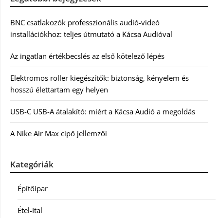
BNC csatlakozók professzionális audió-videó
installációkhoz: teljes útmutató a Kácsa Audióval
Az ingatlan értékbecslés az első kötelező lépés
Elektromos roller kiegészítők: biztonság, kényelem és
hosszú élettartam egy helyen
USB-C USB-A átalakító: miért a Kácsa Audió a megoldás
A Nike Air Max cipő jellemzői
Kategóriák
Építőipar
Étel-Ital