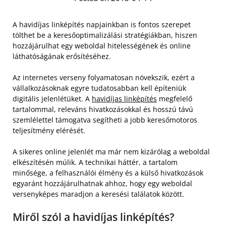
A havidíjas linképítés napjainkban is fontos szerepet
tölthet be a keresőoptimalizálási stratégiákban, hiszen
hozzájárulhat egy weboldal hitelességének és online
láthatóságának erősítéséhez.
Az internetes verseny folyamatosan növekszik, ezért a
vállalkozásoknak egyre tudatosabban kell építeniük
digitális jelenlétüket. A
havidíjas linképítés
megfelelő
tartalommal, releváns hivatkozásokkal és hosszú távú
szemlélettel támogatva segítheti a jobb keresőmotoros
teljesítmény elérését.
A sikeres online jelenlét ma már nem kizárólag a weboldal
elkészítésén múlik. A technikai háttér, a tartalom
minősége, a felhasználói élmény és a külső hivatkozások
egyaránt hozzájárulhatnak ahhoz, hogy egy weboldal
versenyképes maradjon a keresési találatok között.
Miről szól a havidíjas linképítés?