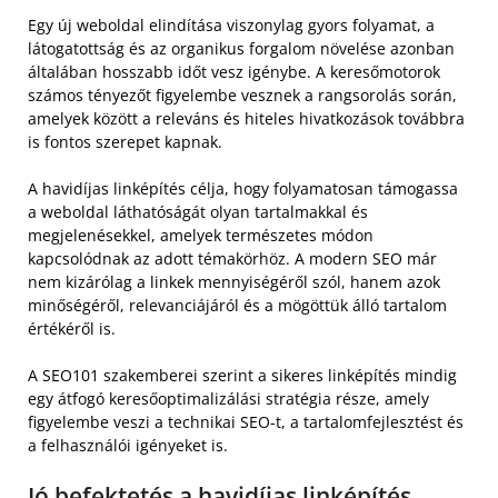
Egy új weboldal elindítása viszonylag gyors folyamat, a
látogatottság és az organikus forgalom növelése azonban
általában hosszabb időt vesz igénybe. A keresőmotorok
számos tényezőt figyelembe vesznek a rangsorolás során,
amelyek között a releváns és hiteles hivatkozások továbbra
is fontos szerepet kapnak.
A havidíjas linképítés célja, hogy folyamatosan támogassa
a weboldal láthatóságát olyan tartalmakkal és
megjelenésekkel, amelyek természetes módon
kapcsolódnak az adott témakörhöz. A modern SEO már
nem kizárólag a linkek mennyiségéről szól, hanem azok
minőségéről, relevanciájáról és a mögöttük álló tartalom
értékéről is.
A SEO101 szakemberei szerint a sikeres linképítés mindig
egy átfogó keresőoptimalizálási stratégia része, amely
figyelembe veszi a technikai SEO-t, a tartalomfejlesztést és
a felhasználói igényeket is.
Jó befektetés a havidíjas linképítés