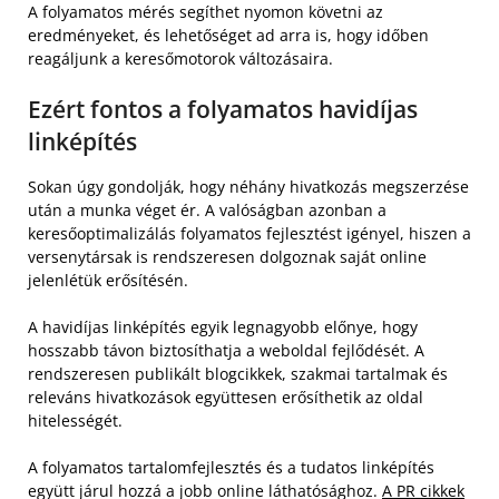
A folyamatos mérés segíthet nyomon követni az
eredményeket, és lehetőséget ad arra is, hogy időben
reagáljunk a keresőmotorok változásaira.
Ezért fontos a folyamatos havidíjas
linképítés
Sokan úgy gondolják, hogy néhány hivatkozás megszerzése
után a munka véget ér. A valóságban azonban a
keresőoptimalizálás folyamatos fejlesztést igényel, hiszen a
versenytársak is rendszeresen dolgoznak saját online
jelenlétük erősítésén.
A havidíjas linképítés egyik legnagyobb előnye, hogy
hosszabb távon biztosíthatja a weboldal fejlődését. A
rendszeresen publikált blogcikkek, szakmai tartalmak és
releváns hivatkozások együttesen erősíthetik az oldal
hitelességét.
A folyamatos tartalomfejlesztés és a tudatos linképítés
együtt járul hozzá a jobb online láthatósághoz.
A PR cikkek