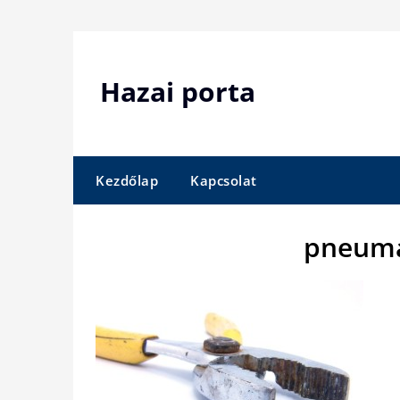
Skip
to
content
Hazai porta
Kezdőlap
Kapcsolat
pneuma