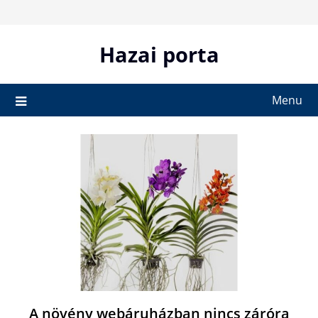
Skip
to
content
Hazai porta
Menu
A növény webáruházban nincs záróra