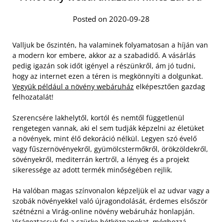
Posted on 2020-09-28
Valljuk be őszintén, ha valaminek folyamatosan a híján van
a modern kor embere, akkor az a szabadidő. A vásárlás
pedig igazán sok időt igényel a részünkről, ám jó tudni,
hogy az internet ezen a téren is megkönnyíti a dolgunkat.
Vegyük például a növény webáruház
elképesztően gazdag
felhozatalát!
Szerencsére lakhelytől, kortól és nemtől függetlenül
rengetegen vannak, aki el sem tudják képzelni az életüket
a növények, mint élő dekoráció nélkül. Legyen szó évelő
vagy fűszernövényekről, gyümölcstermőkről, örökzöldekről,
sövényekről, mediterrán kertről, a lényeg és a projekt
sikeressége az adott termék minőségében rejlik.
Ha valóban magas színvonalon képzeljük el az udvar vagy a
szobák növényekkel való újragondolását, érdemes elsőször
szétnézni a Virág-online növény webáruház honlapján.
Virágoztassuk fel a szürke hétköznapokat, méghozzá