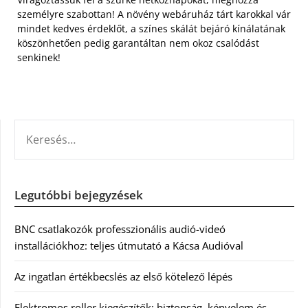
személyre szabottan! A növény webáruház tárt karokkal vár
mindet kedves érdeklőt, a színes skálát bejáró kínálatának
köszönhetően pedig garantáltan nem okoz csalódást
senkinek!
KERESÉS:
Legutóbbi bejegyzések
BNC csatlakozók professzionális audió-videó
installációkhoz: teljes útmutató a Kácsa Audióval
Az ingatlan értékbecslés az első kötelező lépés
Elektromos roller kiegészítők: biztonság, kényelem és