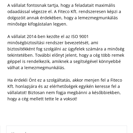
A vállalat fontosnak tartja, hogy a feladatait maximális
odaadással végezze el. A Fiteco Kft. rendszeresen képzi a
dolgozóit annak érdekében, hogy a lemezmegmunkálás
minősége kifogástalan legyen.
A vállalat 2014-ben kezdte el az ISO 9001
minőségbiztosítási rendszer bevezetését, ami
biztosítékként fog szolgálni az ügyfelek számára a minőség
tekintetében. További előnyt jelent, hogy a cég több remek
géppel is rendelkezik, amiknek a segítségével könnyebbé
válhat a lemezmegmunkálás.
Ha érdekli Önt ez a szolgáltatás, akkor menjen fel a Fiteco
Kft. honlapjára és az elérhetőségek egyikén keresse fel a
vállalatot! Biztosan nem fogja megbánni a későbbiekben,
hogy a cég mellett tette le a voksot!
KERESÉS: