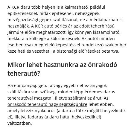
A KCR daru több helyen is alkalmazható, például
építkezéseknél, hidak építésénél, nehézgépek,
mezőgazdasági gépek szállításánál, de a médiaiparban is
használják. A KCR autó bérlés ár az adott teherbírású
járműre előre meghatározott, így könnyen kiszámolható,
mekkora a költsége a kölcsönzésnek. Az autót minden
esetben csak megfelelő képesítéssel rendelkező szakember
kezelheti és vezetheti, a biztonsági előírásokat betartva.
Mikor lehet hasznunkra az önrakodó
teherautó?
Ha építőanyag, gép, fa vagy egyéb nehéz anyagok
szállítására van szükség, mindenképp érdemes darus
teherautóval mozgatni, illetve szállítani az árut. Az
önrakodó teherautó nagy segítségünkre
lehet ebben,
amely létezik nyakdarus (a daru a fülke mögött helyezkedik
el), illetve fadarus (a daru hátul helyezkedik el)
változatban.