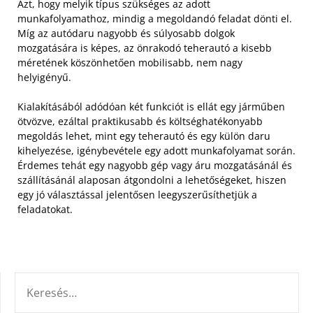
Azt, hogy melyik típus szükséges az adott
munkafolyamathoz, mindig a megoldandó feladat dönti el.
Míg az autódaru nagyobb és súlyosabb dolgok
mozgatására is képes, az önrakodó teherautó a kisebb
méretének köszönhetően mobilisabb, nem nagy
helyigényű.
Kialakításából adódóan két funkciót is ellát egy járműben
ötvözve, ezáltal praktikusabb és költséghatékonyabb
megoldás lehet, mint egy teherautó és egy külön daru
kihelyezése, igénybevétele egy adott munkafolyamat során.
Érdemes tehát egy nagyobb gép vagy áru mozgatásánál és
szállításánál alaposan átgondolni a lehetőségeket, hiszen
egy jó választással jelentősen leegyszerűsíthetjük a
feladatokat.
KERESÉS: