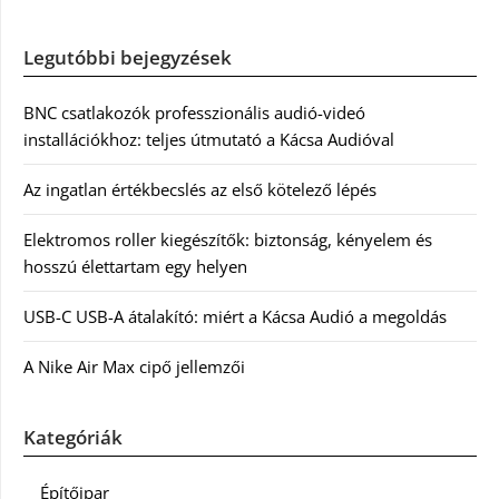
Legutóbbi bejegyzések
BNC csatlakozók professzionális audió-videó
installációkhoz: teljes útmutató a Kácsa Audióval
Az ingatlan értékbecslés az első kötelező lépés
Elektromos roller kiegészítők: biztonság, kényelem és
hosszú élettartam egy helyen
USB-C USB-A átalakító: miért a Kácsa Audió a megoldás
A Nike Air Max cipő jellemzői
Kategóriák
Építőipar