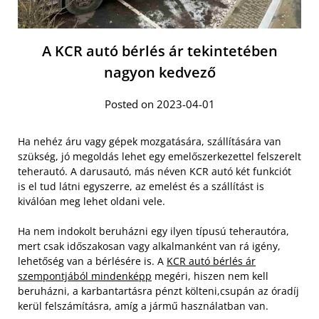
A KCR autó bérlés ár tekintetében
nagyon kedvező
Posted on 2023-04-01
Ha nehéz áru vagy gépek mozgatására, szállítására van
szükség, jó megoldás lehet egy emelőszerkezettel felszerelt
teherautó. A darusautó, más néven KCR autó két funkciót
is el tud látni egyszerre, az emelést és a szállítást is
kiválóan meg lehet oldani vele.
Ha nem indokolt beruházni egy ilyen típusú teherautóra,
mert csak időszakosan vagy alkalmanként van rá igény,
lehetőség van a bérlésére is. A
KCR autó bérlés ár
szempontjából mindenképp
megéri, hiszen nem kell
beruházni, a karbantartásra pénzt költeni,csupán az óradíj
kerül felszámításra, amíg a jármű használatban van.