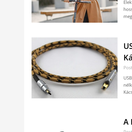
Elek
hoss
mego
US
Ká
Pos
USB 
nélk
Kács
A 
Pos