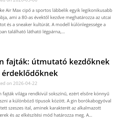
ke Air Max cipő a sportos lábbelik egyik legikonikusabb
bja, ami a 80-as évektől kezdve meghatározza az utcai
tot és a sneaker kultúrát. A modell különlegessége a
ban található látható légpárna,…
n fajták: útmutató kezdőknek
 érdeklődőknek
ted on 2026-04-22
n fajták világa rendkívül sokszínű, ezért elsőre könnyű
szni a különböző típusok között. A gin borókabogyóval
ített szeszes ital, aminek karakterét az alkalmazott
erek és az elkészítési mód határozza meg. A…