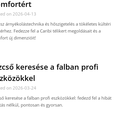
mfortért
ted on 2026-04-13
sz árnyékolástechnika és hőszigetelés a tökéletes kültéri
térhez. Fedezze fel a Caribi télikert megoldásait és a
ort új dimenzióit!
zcső keresése a falban profi
zközökkel
ted on 2026-03-24
ső keresése a falban profi eszközökkel: fedezd fel a hibát
ás nélkül, pontosan és gyorsan.