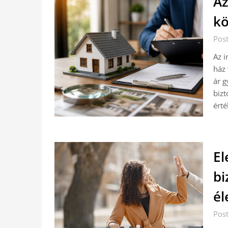
Az
kö
Pos
Az i
ház 
ár g
bizt
ért
El
bi
él
Pos