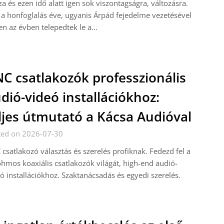
za és ezen idő alatt igen sok viszontagságra, változásra.
a honfoglalás éve, ugyanis Árpád fejedelme vezetésével
n az évben telepedtek le a…
C csatlakozók professzionális
dió-videó installációkhoz:
ljes útmutató a Kácsa Audióval
ted on 2026-07-30
csatlakozó választás és szerelés profiknak. Fedezd fel a
hmos koaxiális csatlakozók világát, high-end audió-
ó installációkhoz. Szaktanácsadás és egyedi szerelés.