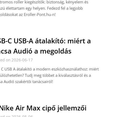
tromos roller kiegészítők: biztonság, kényelem és
zú élettartam egy helyen. Fedezd fel a legjobb
ldásokat az Eroller-Pont.hu-n!
B-C USB-A átalakító: miért a
csa Audió a megoldás
ted on 2026-06-17
C USB A átalakító a modern eszközhasználathoz: miért
ülözhetetlen? Tudj meg többet a kiválasztásról és a
a Audió szakértői tanácsairól!
Nike Air Max cipő jellemzői
ted on 2026-05-06