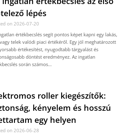
 ingatlan értékbecslés az első
telező lépés
ted on 2026-07-20
ngatlan értékbecslés segít pontos képet kapni egy lakás,
vagy telek valódi piaci értékéről. Egy jól meghatározott
yorsabb értékesítést, nyugodtabb tárgyalást és
onságosabb döntést eredményez. Az ingatlan
ékbecslés során számos…
ektromos roller kiegészítők:
ztonság, kényelem és hosszú
ettartam egy helyen
ted on 2026-06-28