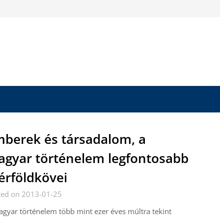
berek és társadalom, a
gyar történelem legfontosabb
rföldkövei
ted on 2013-01-25
gyar történelem több mint ezer éves múltra tekint