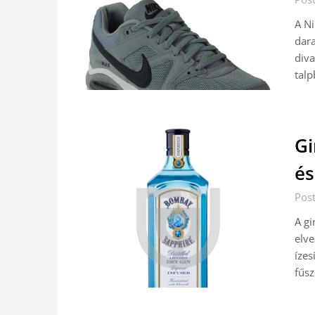
A Ni
dara
diva
talp
Gi
és
Pos
A gi
elve
ízes
fűsz