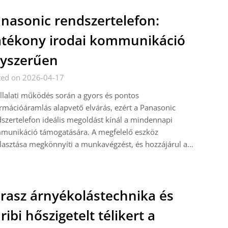
nasonic rendszertelefon:
tékony irodai kommunikáció
yszerűen
ted on 2026-04-17
llalati működés során a gyors és pontos
rmációáramlás alapvető elvárás, ezért a Panasonic
szertelefon ideális megoldást kínál a mindennapi
munikáció támogatására. A megfelelő eszköz
lasztása megkönnyíti a munkavégzést, és hozzájárul a…
rasz árnyékolástechnika és
ribi hőszigetelt télikert a