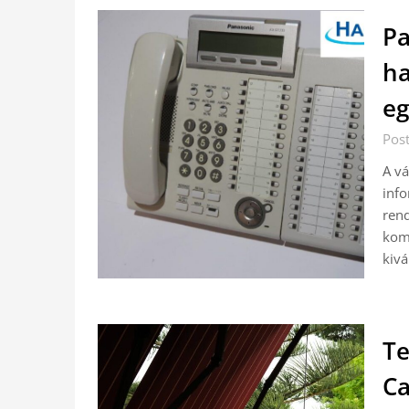
Pa
ha
eg
Pos
A vá
info
rend
kom
kivá
Te
Ca