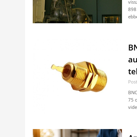
viss
898 
ebbe
BN
au
te
Pos
BNC 
75 o
vide