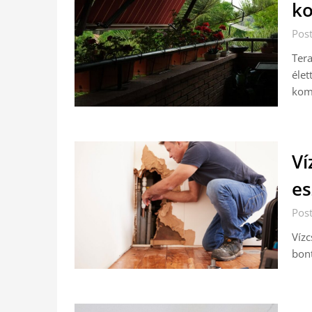
ko
Pos
Tera
élet
komf
Ví
es
Pos
Vízc
bont