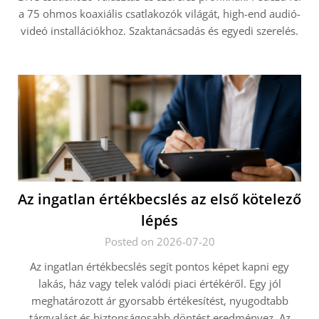
a 75 ohmos koaxiális csatlakozók világát, high-end audió-
videó installációkhoz. Szaktanácsadás és egyedi szerelés.
Az ingatlan értékbecslés az első kötelező
lépés
Posted on 2026-07-20
Az ingatlan értékbecslés segít pontos képet kapni egy
lakás, ház vagy telek valódi piaci értékéről. Egy jól
meghatározott ár gyorsabb értékesítést, nyugodtabb
tárgyalást és biztonságosabb döntést eredményez. Az