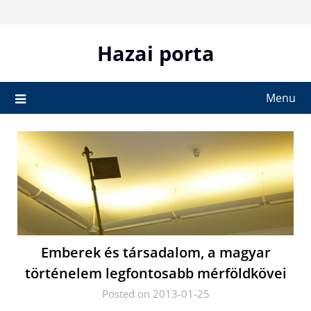
Skip
to
content
Hazai porta
Menu
Emberek és társadalom, a magyar
történelem legfontosabb mérföldkövei
Posted on 2013-01-25