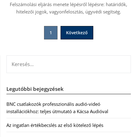
Felszámolási eljárás menete lépésről lépésre: határidők,
hitelezői jogok, vagyonfelosztás, ügyvédi segítség.
Bejegyzések
1
Következő
lapozása
KERESÉS:
Legutóbbi bejegyzések
BNC csatlakozók professzionális audió-videó
installációkhoz: teljes útmutató a Kácsa Audióval
Az ingatlan értékbecslés az első kötelező lépés