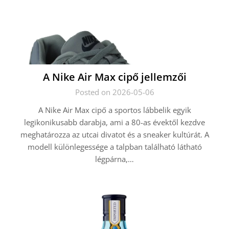
A Nike Air Max cipő jellemzői
Posted on 2026-05-06
A Nike Air Max cipő a sportos lábbelik egyik
legikonikusabb darabja, ami a 80-as évektől kezdve
meghatározza az utcai divatot és a sneaker kultúrát. A
modell különlegessége a talpban található látható
légpárna,…