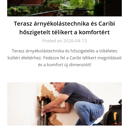
Terasz árnyékolástechnika és Caribi
hőszigetelt télikert a komfortért
Posted on 2026-04-13
Terasz árnyékolástechnika és hőszigetelés a tökéletes
kültéri élettérhez. Fedezze fel a Caribi télikert megoldásait
és a komfort új dimenzióit!