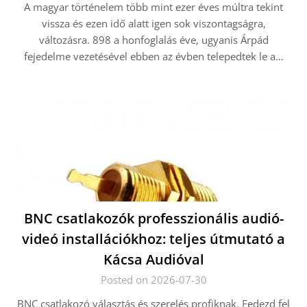
A magyar történelem több mint ezer éves múltra tekint
vissza és ezen idő alatt igen sok viszontagságra,
változásra. 898 a honfoglalás éve, ugyanis Árpád
fejedelme vezetésével ebben az évben telepedtek le a…
BNC csatlakozók professzionális audió-
videó installációkhoz: teljes útmutató a
Kácsa Audióval
Posted on 2026-07-30
BNC csatlakozó választás és szerelés profiknak. Fedezd fel