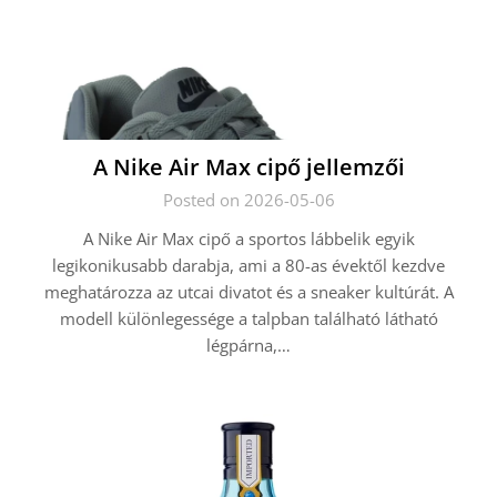
A Nike Air Max cipő jellemzői
Posted on 2026-05-06
A Nike Air Max cipő a sportos lábbelik egyik
legikonikusabb darabja, ami a 80-as évektől kezdve
meghatározza az utcai divatot és a sneaker kultúrát. A
modell különlegessége a talpban található látható
légpárna,…