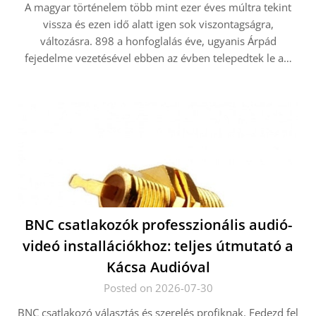
A magyar történelem több mint ezer éves múltra tekint
vissza és ezen idő alatt igen sok viszontagságra,
változásra. 898 a honfoglalás éve, ugyanis Árpád
fejedelme vezetésével ebben az évben telepedtek le a…
BNC csatlakozók professzionális audió-
videó installációkhoz: teljes útmutató a
Kácsa Audióval
Posted on 2026-07-30
BNC csatlakozó választás és szerelés profiknak. Fedezd fel