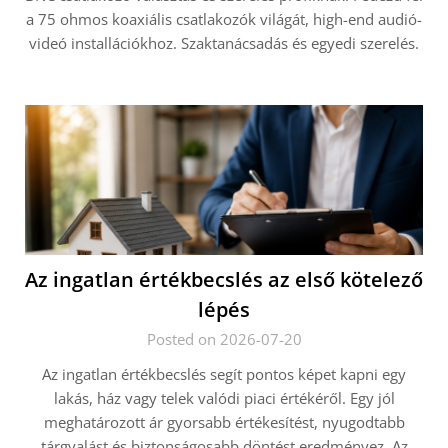
a 75 ohmos koaxiális csatlakozók világát, high-end audió-
videó installációkhoz. Szaktanácsadás és egyedi szerelés.
Az ingatlan értékbecslés az első kötelező
lépés
Posted on 2026-07-20
Az ingatlan értékbecslés segít pontos képet kapni egy
lakás, ház vagy telek valódi piaci értékéről. Egy jól
meghatározott ár gyorsabb értékesítést, nyugodtabb
tárgyalást és biztonságosabb döntést eredményez. Az