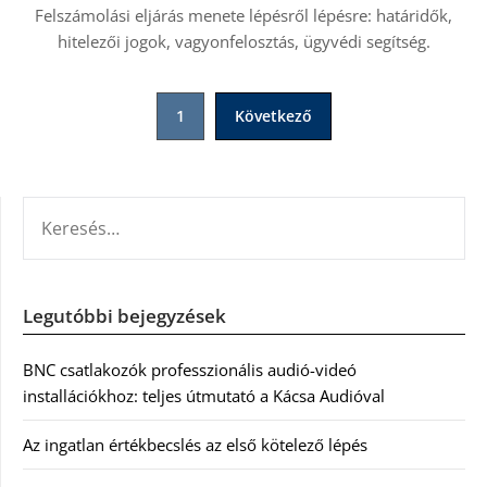
Felszámolási eljárás menete lépésről lépésre: határidők,
hitelezői jogok, vagyonfelosztás, ügyvédi segítség.
Bejegyzések
1
Következő
lapozása
KERESÉS:
Legutóbbi bejegyzések
BNC csatlakozók professzionális audió-videó
installációkhoz: teljes útmutató a Kácsa Audióval
Az ingatlan értékbecslés az első kötelező lépés