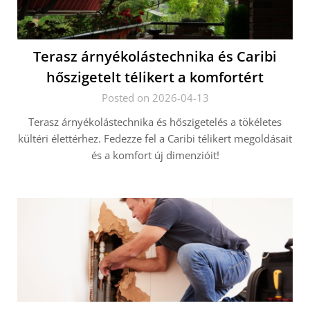
Terasz árnyékolástechnika és Caribi
hőszigetelt télikert a komfortért
Posted on 2026-04-13
Terasz árnyékolástechnika és hőszigetelés a tökéletes
kültéri élettérhez. Fedezze fel a Caribi télikert megoldásait
és a komfort új dimenzióit!