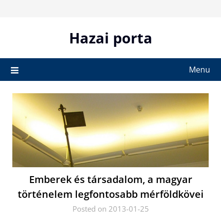
Skip
to
content
Hazai porta
Menu
Emberek és társadalom, a magyar
történelem legfontosabb mérföldkövei
Posted on 2013-01-25